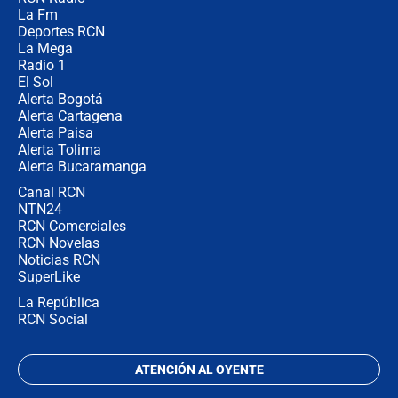
🔴 EN VIVO | Noticiero La FM con
La Fm
Juan Lozano - 5 de agosto de 2026
Deportes RCN
La Mega
Radio 1
El Sol
Alerta Bogotá
Alerta Cartagena
Alerta Paisa
Alerta Tolima
Alerta Bucaramanga
Canal RCN
NTN24
RCN Comerciales
RCN Novelas
Noticias RCN
SuperLike
La República
RCN Social
ATENCIÓN AL OYENTE