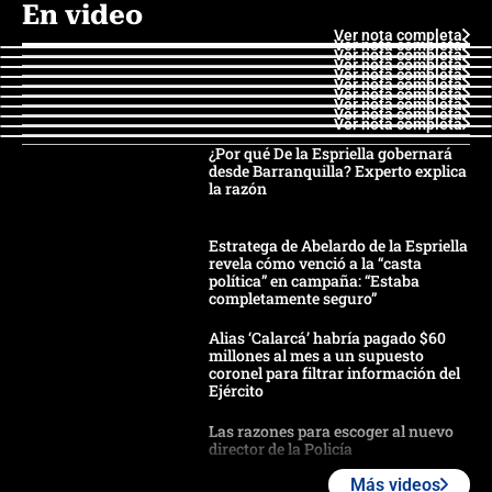
En video
Ver nota completa
Ver nota completa
Ver nota completa
Ver nota completa
Ver nota completa
Ver nota completa
Ver nota completa
Ver nota completa
Ver nota completa
Ver nota completa
¿Por qué De la Espriella gobernará
desde Barranquilla? Experto explica
la razón
Estratega de Abelardo de la Espriella
revela cómo venció a la “casta
política” en campaña: “Estaba
completamente seguro”
Alias ‘Calarcá’ habría pagado $60
millones al mes a un supuesto
coronel para filtrar información del
Ejército
Las razones para escoger al nuevo
director de la Policía
Más videos