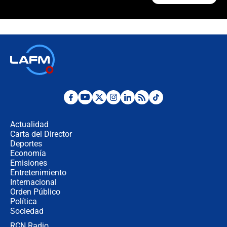
"Prohibir es la salida fácil": ¿Qué
futuro les espera a las cabalgatas en
Colombia?
Ministro de Defensa no descarta el
uso de la UNDMO ante posibles
disturbios durante la posesión
"No hubo fraude ni posibilidad de
fraude": Auditoría respondió a
señalamientos de Petro sobre
Actualidad
elección de Abelardo de La Espriella
Carta del Director
Tras su posesión, presidente De la
Deportes
Espriella empieza gira por regiones
Economía
donde perdió
Emisiones
Entretenimiento
Internacional
Las seis de las 6 con Juan Lozano |
Orden Público
miércoles 5 de agosto de 2026
Política
Sociedad
RCN Radio