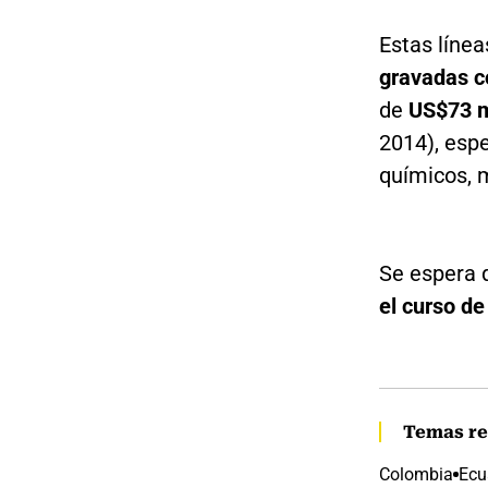
Estas líne
gravadas c
de
US$73 mi
2014), esp
químicos, 
Se espera 
el curso d
Temas re
Colombia
Ecu