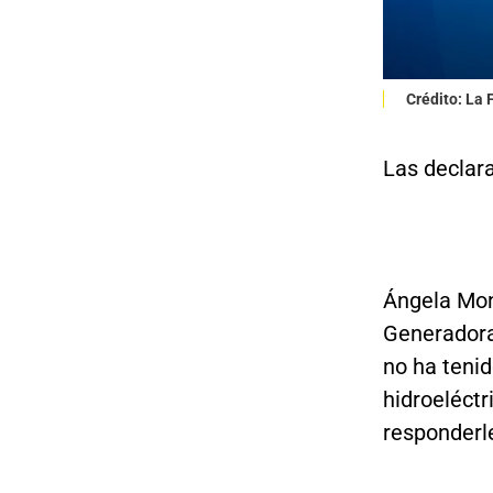
Crédito: La
Las declar
Ángela Mon
Generadora
no ha teni
hidroeléct
responderle