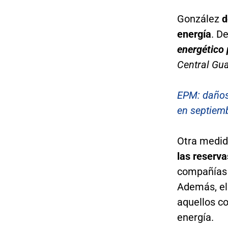
González
d
energía
. D
energético
Central Gua
EPM: daños
en septiem
Otra medid
las reserva
compañía
Además, el
aquellos c
energía.