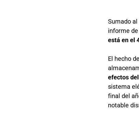
Sumado al 
informe de
está en el
El hecho d
almacenami
efectos de
sistema el
final del a
notable di