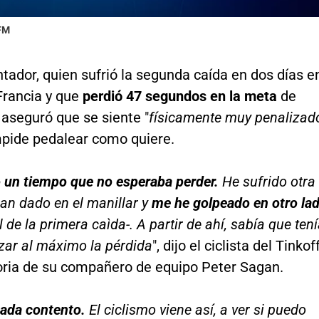
 FM
tador, quien sufrió la segunda caída en dos días e
Francia y que
perdió 47 segundos en la meta
de
aseguró que se siente "
físicamente muy penalizad
mpide pedalear como quiere.
 un tiempo que no esperaba perder.
He sufrido otra
an dado en el manillar y
me he golpeado en otro la
l de la primera caìda-. A partir de ahí, sabía que ten
zar al máximo la pérdida
", dijo el ciclista del Tinkof
toria de su compañero de equipo Peter Sagan.
ada contento.
El ciclismo viene así, a ver si puedo