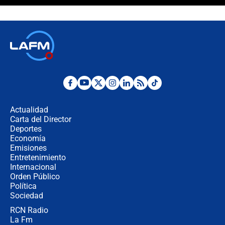
¿Cómo comprar dólares desde el
celular? Requisitos, pasos y
recomendaciones
Las seis de las 6 con Juan Lozano |
jueves 6 de agosto de 2026
Posesión de Abelardo De La Espriella
en Cali: ¿qué pasará con los
congresistas del Pacto Histórico que
Actualidad
no asistirán?
Carta del Director
Álvaro Uribe asistirá a la posesión y
Deportes
crece el pulso por la elección del
Economía
contralor
Emisiones
Entretenimiento
Internacional
🔴 EN VIVO | Noticiero La FM con
Orden Público
Juan Lozano - 6 de agosto de 2026
Política
Sociedad
RCN Radio
¿Por qué De la Espriella gobernará
La Fm
desde Barranquilla? Experto explica