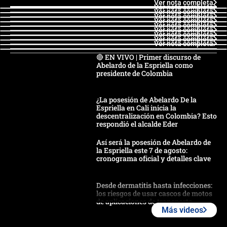
Ver nota completa
Ver nota completa
Ver nota completa
Ver nota completa
Ver nota completa
Ver nota completa
Ver nota completa
Ver nota completa
Ver nota completa
Ver nota completa
🔴 EN VIVO | Primer discurso de
Abelardo de la Espriella como
presidente de Colombia
¿La posesión de Abelardo De la
Espriella en Cali inicia la
descentralización en Colombia? Esto
respondió el alcalde Eder
Así será la posesión de Abelardo de
la Espriella este 7 de agosto:
cronograma oficial y detalles clave
Desde dermatitis hasta infecciones:
los riesgos de usar cascos de motos
de aplicaciones de transporte
Más videos