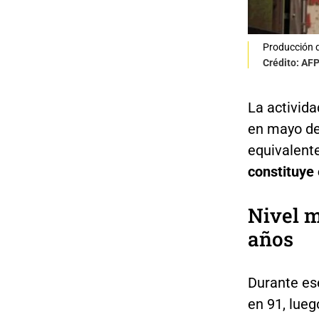
Producción d
Crédito: AF
La activida
en mayo de
equivalent
constituye 
Nivel m
años
Durante es
en 91, lue