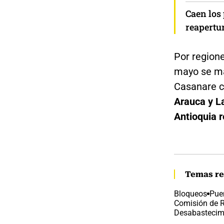
Caen los 
reapertu
Por regione
mayo se ma
Casanare c
Arauca y La
Antioquia 
Temas re
Bloqueos
Pue
Comisión de R
Desabastecimi