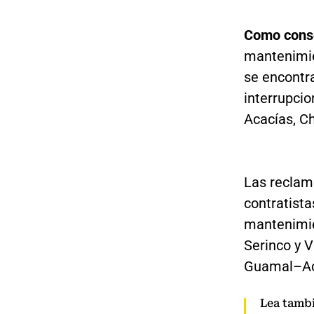
Como conse
mantenimie
se encontr
interrupci
Acacías, C
Las reclam
contratista
mantenimie
Serinco y V
Guamal–Ac
Lea tamb