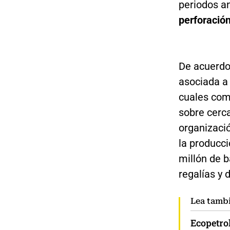
periodos an
perforación
De acuerdo 
asociada a
cuales com
sobre cerca
organizaci
la producci
millón de b
regalías y 
Lea tamb
Ecopetrol