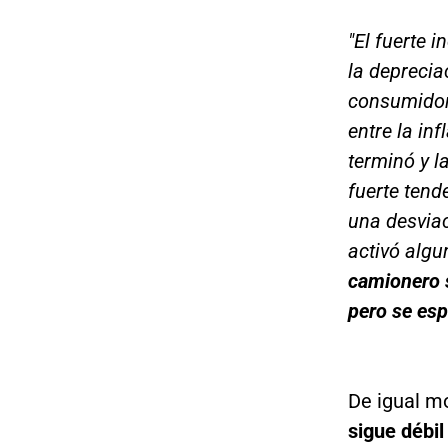
"El fuerte 
la deprecia
consumidor
entre la in
terminó y 
fuerte tend
una desviac
activó alg
camionero s
pero se es
De igual mo
sigue débil