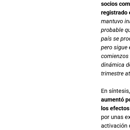
socios come
registrado
mantuvo ina
probable qu
país se pro
pero sigue 
comienzos d
dinámica d
trimestre at
En síntesis,
aumentó po
los efecto
por unas ex
activación