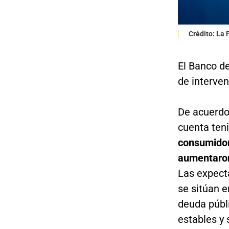
Crédito: La
El Banco de
de interven
De acuerdo 
cuenta ten
consumidor
aumentaron
Las expecta
se sitúan e
deuda públ
estables y 