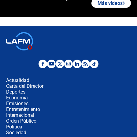
Más videos
¿Cómo comprar dólares desde el
celular? Requisitos, pasos y
recomendaciones
Las seis de las 6 con Juan Lozano |
jueves 6 de agosto de 2026
Posesión de Abelardo De La Espriella
en Cali: ¿qué pasará con los
congresistas del Pacto Histórico que
Actualidad
no asistirán?
Carta del Director
Álvaro Uribe asistirá a la posesión y
Deportes
crece el pulso por la elección del
Economía
contralor
Emisiones
Entretenimiento
Internacional
🔴 EN VIVO | Noticiero La FM con
Orden Público
Juan Lozano - 6 de agosto de 2026
Política
Sociedad