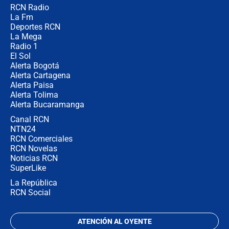
RCN Radio
¿Por qué De la Espriella gobernará
La Fm
desde Barranquilla? Experto explica
la razón
Deportes RCN
La Mega
Radio 1
El Sol
Alerta Bogotá
Alerta Cartagena
Alerta Paisa
Alerta Tolima
Alerta Bucaramanga
Canal RCN
NTN24
RCN Comerciales
RCN Novelas
Noticias RCN
SuperLike
La República
RCN Social
ATENCIÓN AL OYENTE