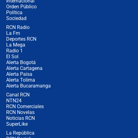
Internacional
Las razones para escoger al nuevo
Orden Público
director de la Policía
Política
Sociedad
RCN Radio
"Prohibir es la salida fácil": ¿Qué
La Fm
futuro les espera a las cabalgatas en
Colombia?
Deportes RCN
La Mega
Radio 1
El Sol
Alerta Bogotá
Alerta Cartagena
Alerta Paisa
Alerta Tolima
Alerta Bucaramanga
Canal RCN
NTN24
RCN Comerciales
RCN Novelas
Noticias RCN
SuperLike
La República