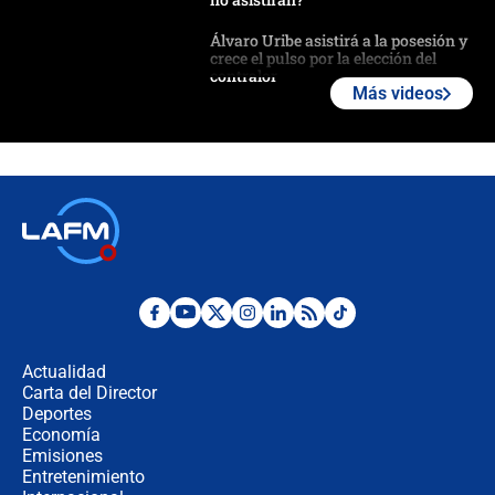
Álvaro Uribe asistirá a la posesión y
crece el pulso por la elección del
contralor
Más videos
🔴 EN VIVO | Noticiero La FM con
Juan Lozano - 6 de agosto de 2026
¿Por qué De la Espriella gobernará
desde Barranquilla? Experto explica
la razón
Estratega de Abelardo de la Espriella
revela cómo venció a la “casta
política” en campaña: “Estaba
Actualidad
completamente seguro”
Carta del Director
Alias ‘Calarcá’ habría pagado $60
Deportes
millones al mes a un supuesto
Economía
coronel para filtrar información del
Emisiones
Ejército
Entretenimiento