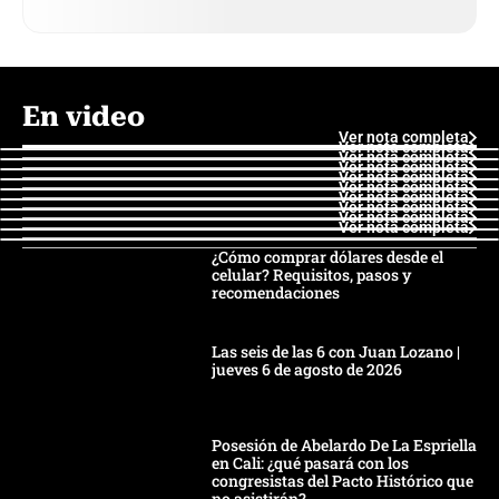
En video
Ver nota completa
Ver nota completa
Ver nota completa
Ver nota completa
Ver nota completa
Ver nota completa
Ver nota completa
Ver nota completa
Ver nota completa
Ver nota completa
¿Cómo comprar dólares desde el
celular? Requisitos, pasos y
recomendaciones
Las seis de las 6 con Juan Lozano |
jueves 6 de agosto de 2026
Posesión de Abelardo De La Espriella
en Cali: ¿qué pasará con los
congresistas del Pacto Histórico que
no asistirán?