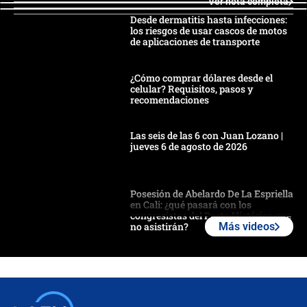
Ver nota completa
Desde dermatitis hasta infecciones:
los riesgos de usar cascos de motos
de aplicaciones de transporte
¿Cómo comprar dólares desde el
celular? Requisitos, pasos y
recomendaciones
Las seis de las 6 con Juan Lozano |
jueves 6 de agosto de 2026
Posesión de Abelardo De La Espriella
en Cali: ¿qué pasará con los
congresistas del Pacto Histórico que
no asistirán?
Más videos
Álvaro Uribe asistirá a la posesión y
crece el pulso por la elección del
contralor