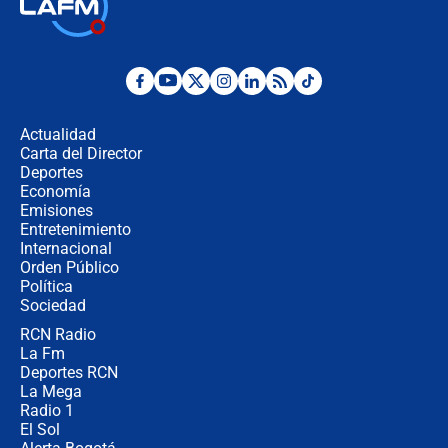
🔴 EN VIVO | Noticiero La FM con
Juan Lozano - 6 de agosto de 2026
¿Por qué De la Espriella gobernará
desde Barranquilla? Experto explica
la razón
Actualidad
Carta del Director
Estratega de Abelardo de la Espriella
Deportes
revela cómo venció a la “casta
Economía
política” en campaña: “Estaba
Emisiones
completamente seguro”
Entretenimiento
Internacional
Alias ‘Calarcá’ habría pagado $60
Orden Público
millones al mes a un supuesto
Política
coronel para filtrar información del
Ejército
Sociedad
RCN Radio
Las razones para escoger al nuevo
La Fm
director de la Policía
Deportes RCN
La Mega
Radio 1
El Sol