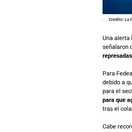
Crédito: La
Una alerta
señalaron 
represadas
Para Fedea
debido a q
para el sec
para que ag
tras el col
Cabe recor