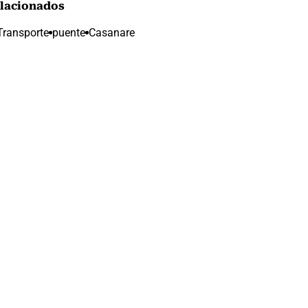
lacionados
Transporte
puente
Casanare