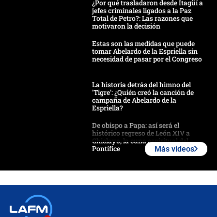
¿Por qué trasladaron desde Itagüí a
jefes criminales ligados a la Paz
Total de Petro?: Las razones que
motivaron la decisión
Estas son las medidas que puede
tomar Abelardo de la Espriella sin
necesidad de pasar por el Congreso
La historia detrás del himno del
'Tigre': ¿Quién creó la canción de
campaña de Abelardo de la
Espriella?
De obispo a Papa: así será el
histórico regreso de León XIV a
Chiclayo, la cuna espiritual del
Pontífice
Más videos
Polémica por rabino, pastor y
sacerdote en la posesión de Abelardo
de la Espriella: ¿Se violó el Estado
laico?
🔴 EN VIVO | Primer discurso de
Abelardo de la Espriella como