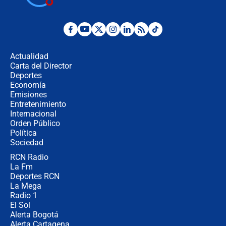
presidente de Colombia
¿La posesión de Abelardo De la
Espriella en Cali inicia la
descentralización en Colombia? Esto
Actualidad
respondió el alcalde Eder
Carta del Director
Así será la posesión de Abelardo de
Deportes
la Espriella este 7 de agosto:
Economía
cronograma oficial y detalles clave
Emisiones
Entretenimiento
Internacional
Desde dermatitis hasta infecciones:
Orden Público
los riesgos de usar cascos de motos
Política
de aplicaciones de transporte
Sociedad
RCN Radio
¿Cómo comprar dólares desde el
La Fm
celular? Requisitos, pasos y
recomendaciones
Deportes RCN
La Mega
Radio 1
El Sol
Alerta Bogotá
Alerta Cartagena