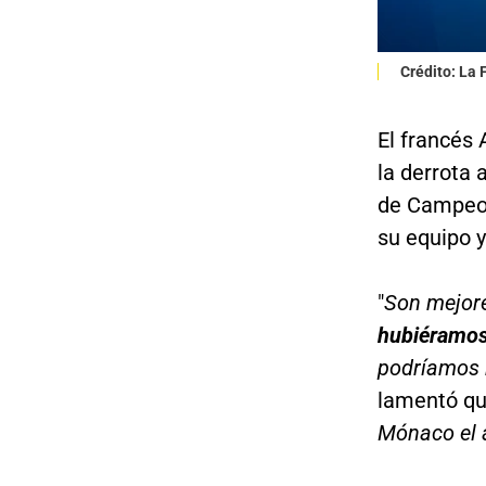
Crédito: La
El francés 
la derrota 
de Campeon
su equipo y
"
Son mejore
hubiéramos 
podríamos h
lamentó qu
Mónaco el 