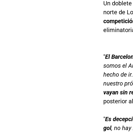
Un doblete 
norte de L
competició
eliminatori
"
El Barcelon
somos el Ar
hecho de ir
nuestro pr
vayan sin 
posterior a
"
Es decepci
gol
, no hay