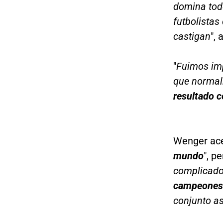
domina todo
futbolistas
castigan
", 
"
Fuimos imp
que normal
resultado 
Wenger ace
mundo
", p
complicado
campeones 
conjunto a