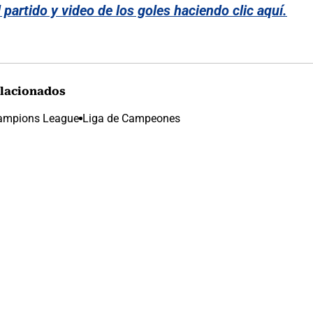
l partido y video de los goles haciendo clic aquí.
lacionados
ampions League
Liga de Campeones