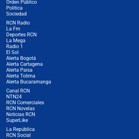
Orden Público
millones al mes a un supuesto
Política
coronel para filtrar información del
Ejército
Sociedad
RCN Radio
Las razones para escoger al nuevo
La Fm
director de la Policía
Deportes RCN
La Mega
Radio 1
El Sol
Alerta Bogotá
Alerta Cartagena
Alerta Paisa
Alerta Tolima
Alerta Bucaramanga
Canal RCN
NTN24
RCN Comerciales
RCN Novelas
Noticias RCN
SuperLike
La República
RCN Social