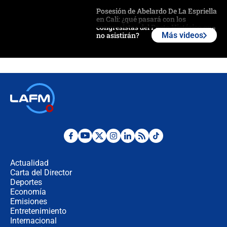
Posesión de Abelardo De La Espriella
en Cali: ¿qué pasará con los
congresistas del Pacto Histórico que
no asistirán?
Más videos
Álvaro Uribe asistirá a la posesión y
crece el pulso por la elección del
contralor
🔴 EN VIVO | Noticiero La FM con
Juan Lozano - 6 de agosto de 2026
¿Por qué De la Espriella gobernará
desde Barranquilla? Experto explica
la razón
Actualidad
Carta del Director
Estratega de Abelardo de la Espriella
Deportes
revela cómo venció a la “casta
Economía
política” en campaña: “Estaba
Emisiones
completamente seguro”
Entretenimiento
Internacional
Alias ‘Calarcá’ habría pagado $60