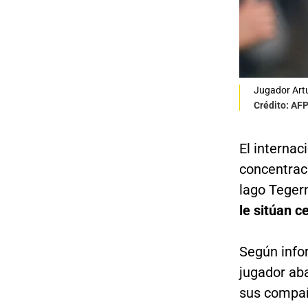
Jugador Artu
Crédito: AF
El internac
concentrac
lago Teger
le sitúan c
Según info
jugador ab
sus compañe