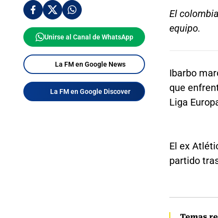
El colombia
equipo.
Unirse al Canal de WhatsApp
La FM en Google News
Ibarbo marc
que enfrent
La FM en Google Discover
Liga Europ
El ex Atlét
partido tra
Temas re