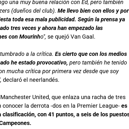
engo una muy buena relación con Ed, pero también
zers (dueños del club).
Me llevo bien con ellos y por
sta toda esa mala publicidad. Según la prensa ya
ado tres veces y ahora han empezado las
nes con Mourinh
o",
se quejó Van Gaal.
tumbrado a la crítica.
Es cierto que con los medios
ado he estado provocativo,
pero también he tenido
con mucha crítica por primera vez desde que soy
,
declaró el neerlandés.
r Manchester United, que enlaza una racha de tres
n conocer la derrota -dos en la Premier League-
es
a clasificación, con 41 puntos, a seis de los puesto
 Campeones.