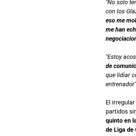
"No solo t
con los Gla
eso me mole
me han ech
negociacio
"Estoy acos
de comunic
que lidiar 
entrenador"
El irregula
partidos si
quinto en l
de Liga de