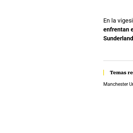
En la viges
enfrentan e
Sunderland
Temas re
Manchester U