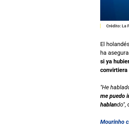
Crédito: La
El holandé
ha asegura
si ya hubi
convirtiera
"He hablad
me puedo i
hablan
do"
,
Mourinho c