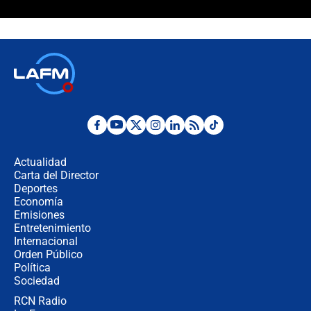
¿Cómo comprar dólares desde el
celular? Requisitos, pasos y
recomendaciones
Las seis de las 6 con Juan Lozano |
jueves 6 de agosto de 2026
Posesión de Abelardo De La Espriella
en Cali: ¿qué pasará con los
congresistas del Pacto Histórico que
Actualidad
no asistirán?
Carta del Director
Álvaro Uribe asistirá a la posesión y
Deportes
crece el pulso por la elección del
Economía
contralor
Emisiones
Entretenimiento
Internacional
🔴 EN VIVO | Noticiero La FM con
Orden Público
Juan Lozano - 6 de agosto de 2026
Política
Sociedad
RCN Radio
¿Por qué De la Espriella gobernará