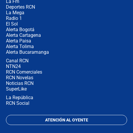
La Fm
desde Barranquilla? Experto explica
la razón
Deportes RCN
La Mega
Radio 1
El Sol
Alerta Bogotá
Alerta Cartagena
Alerta Paisa
Alerta Tolima
Alerta Bucaramanga
Canal RCN
NTN24
RCN Comerciales
RCN Novelas
Noticias RCN
SuperLike
La República
RCN Social
ATENCIÓN AL OYENTE