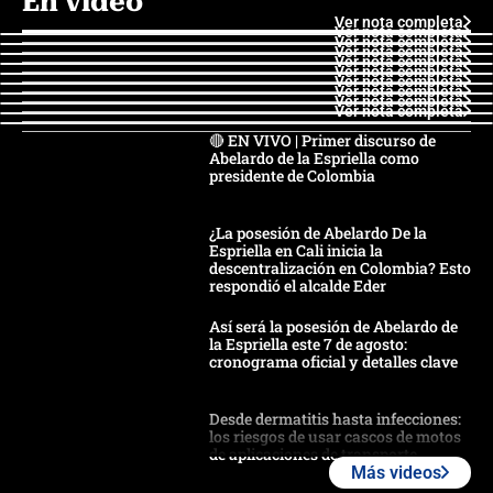
En video
Ver nota completa
Ver nota completa
Ver nota completa
Ver nota completa
Ver nota completa
Ver nota completa
Ver nota completa
Ver nota completa
Ver nota completa
Ver nota completa
🔴 EN VIVO | Primer discurso de
Abelardo de la Espriella como
presidente de Colombia
¿La posesión de Abelardo De la
Espriella en Cali inicia la
descentralización en Colombia? Esto
respondió el alcalde Eder
Así será la posesión de Abelardo de
la Espriella este 7 de agosto:
cronograma oficial y detalles clave
Desde dermatitis hasta infecciones:
los riesgos de usar cascos de motos
de aplicaciones de transporte
Más videos