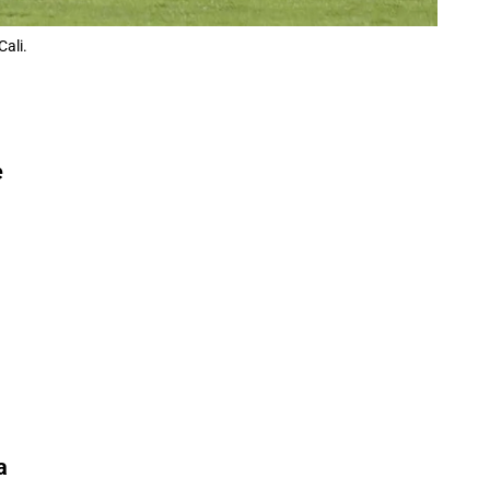
Cali.
e
a