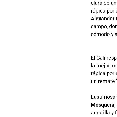
clara de am
rápida por
Alexander 
campo, don
cómodo y s
El Cali res
la mejor, c
rápida por 
un remate 
Lastimosam
Mosquera,
amarilla y 