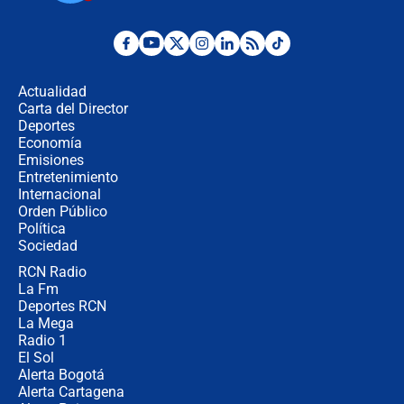
cronograma oficial y detalles clave
Desde dermatitis hasta infecciones:
los riesgos de usar cascos de motos
de aplicaciones de transporte
Actualidad
Carta del Director
¿Cómo comprar dólares desde el
Deportes
celular? Requisitos, pasos y
Economía
recomendaciones
Emisiones
Entretenimiento
Internacional
Las seis de las 6 con Juan Lozano |
Orden Público
jueves 6 de agosto de 2026
Política
Sociedad
RCN Radio
Posesión de Abelardo De La Espriella
La Fm
en Cali: ¿qué pasará con los
congresistas del Pacto Histórico que
Deportes RCN
no asistirán?
La Mega
Radio 1
El Sol
Alerta Bogotá
Alerta Cartagena