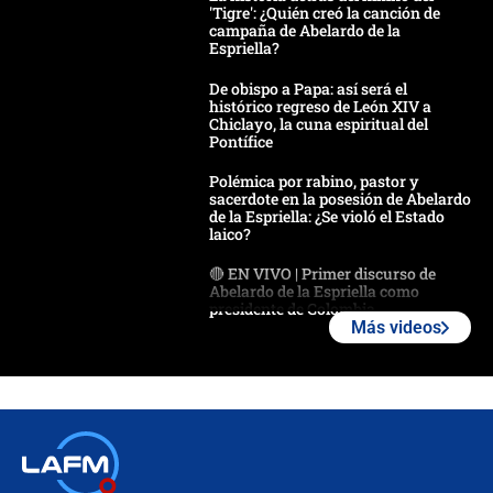
'Tigre': ¿Quién creó la canción de
campaña de Abelardo de la
Espriella?
De obispo a Papa: así será el
histórico regreso de León XIV a
Chiclayo, la cuna espiritual del
Pontífice
Polémica por rabino, pastor y
sacerdote en la posesión de Abelardo
de la Espriella: ¿Se violó el Estado
laico?
🔴 EN VIVO | Primer discurso de
Abelardo de la Espriella como
presidente de Colombia
Más videos
¿La posesión de Abelardo De la
Espriella en Cali inicia la
descentralización en Colombia? Esto
respondió el alcalde Eder
Así será la posesión de Abelardo de
la Espriella este 7 de agosto: