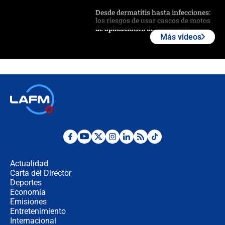
Desde dermatitis hasta infecciones:
los riesgos de usar cascos de motos
de aplicaciones de transporte
Más videos
¿Cómo comprar dólares desde el
celular? Requisitos, pasos y
recomendaciones
Las seis de las 6 con Juan Lozano |
jueves 6 de agosto de 2026
Posesión de Abelardo De La Espriella
en Cali: ¿qué pasará con los
congresistas del Pacto Histórico que
Actualidad
no asistirán?
Carta del Director
Álvaro Uribe asistirá a la posesión y
Deportes
crece el pulso por la elección del
Economía
contralor
Emisiones
Entretenimiento
Internacional
🔴 EN VIVO | Noticiero La FM con