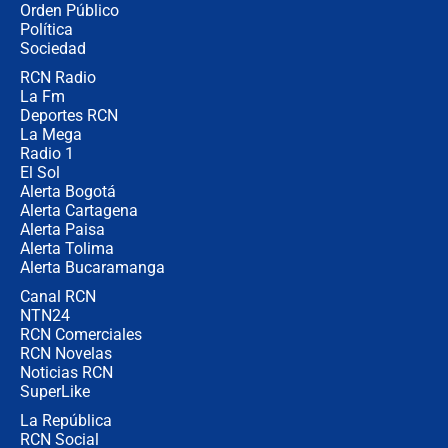
Orden Público
Juan Lozano - 6 de agosto de 2026
Política
Sociedad
RCN Radio
¿Por qué De la Espriella gobernará
La Fm
desde Barranquilla? Experto explica
la razón
Deportes RCN
La Mega
Radio 1
El Sol
Alerta Bogotá
Alerta Cartagena
Alerta Paisa
Alerta Tolima
Alerta Bucaramanga
Canal RCN
NTN24
RCN Comerciales
RCN Novelas
Noticias RCN
SuperLike
La República
RCN Social