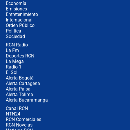
revela cómo venció a la “casta
Economía
política” en campaña: “Estaba
Emisiones
completamente seguro”
Entretenimiento
Internacional
Alias ‘Calarcá’ habría pagado $60
Orden Público
millones al mes a un supuesto
Política
coronel para filtrar información del
Ejército
Sociedad
RCN Radio
Las razones para escoger al nuevo
La Fm
director de la Policía
Deportes RCN
La Mega
Radio 1
El Sol
Alerta Bogotá
Alerta Cartagena
Alerta Paisa
Alerta Tolima
Alerta Bucaramanga
Canal RCN
NTN24
RCN Comerciales
RCN Novelas