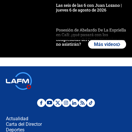
Las seis de las 6 con Juan Lozano |
jueves 6 de agosto de 2026
Posesión de Abelardo De La Espriella
en Cali: ¿qué pasará con los
congresistas del Pacto Histórico que
no asistirán?
Más videos
Álvaro Uribe asistirá a la posesión y
crece el pulso por la elección del
contralor
🔴 EN VIVO | Noticiero La FM con
Juan Lozano - 6 de agosto de 2026
¿Por qué De la Espriella gobernará
desde Barranquilla? Experto explica
la razón
Actualidad
Carta del Director
Estratega de Abelardo de la Espriella
Deportes