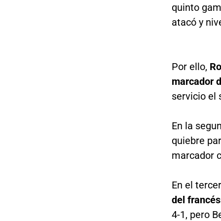
quinto game
atacó y niv
Por ello,
Ro
marcador d
servicio el
En la segu
quiebre par
marcador co
En el terce
del francés
4-1, pero 