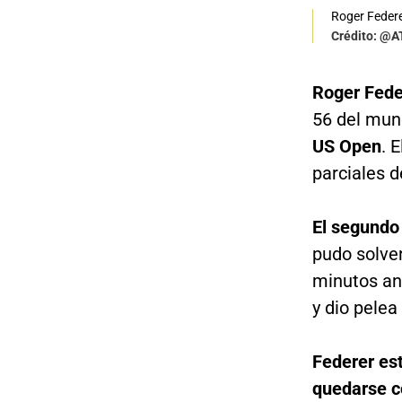
Roger Federe
Crédito: @
Roger Feder
56 del mund
US Open
. 
parciales de
El segundo 
pudo solven
minutos an
y dio pelea 
Federer es
quedarse c