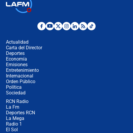
Tras su posesión, presidente De la
Espriella empieza gira por regiones
donde perdió
Las seis de las 6 con Juan Lozano |
miércoles 5 de agosto de 2026
Actualidad
Carta del Director
🔴 EN VIVO | Noticiero La FM con
Deportes
Juan Lozano - 5 de agosto de 2026
Economía
Emisiones
Entretenimiento
Internacional
La petición de los empresarios al
Orden Público
gobierno de De la Espriella antes del
Política
Congreso de la ANDI
Sociedad
RCN Radio
María Fernanda Cabal asegura que
La Fm
Uribe tiene "aversión" a la palabra
derecha: "Es como si le hablaran del
Deportes RCN
demonio"
La Mega
Radio 1
El Sol