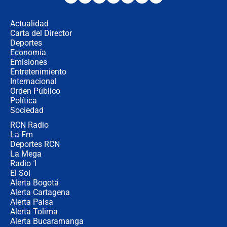
desde Barranquilla? Experto explica
la razón
Actualidad
Carta del Director
Estratega de Abelardo de la Espriella
Deportes
revela cómo venció a la “casta
Economía
política” en campaña: “Estaba
Emisiones
completamente seguro”
Entretenimiento
Internacional
Alias ‘Calarcá’ habría pagado $60
Orden Público
millones al mes a un supuesto
Política
coronel para filtrar información del
Ejército
Sociedad
RCN Radio
Las razones para escoger al nuevo
La Fm
director de la Policía
Deportes RCN
La Mega
Radio 1
El Sol
Alerta Bogotá
Alerta Cartagena
Alerta Paisa
Alerta Tolima
Alerta Bucaramanga