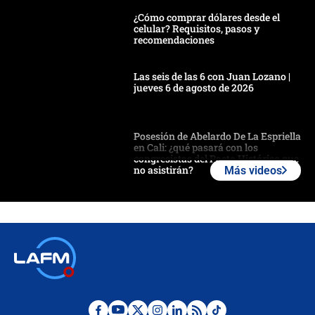
¿Cómo comprar dólares desde el
celular? Requisitos, pasos y
recomendaciones
Las seis de las 6 con Juan Lozano |
jueves 6 de agosto de 2026
Posesión de Abelardo De La Espriella
en Cali: ¿qué pasará con los
congresistas del Pacto Histórico que
no asistirán?
Más videos
Álvaro Uribe asistirá a la posesión y
crece el pulso por la elección del
contralor
🔴 EN VIVO | Noticiero La FM con
Juan Lozano - 6 de agosto de 2026
¿Por qué De la Espriella gobernará