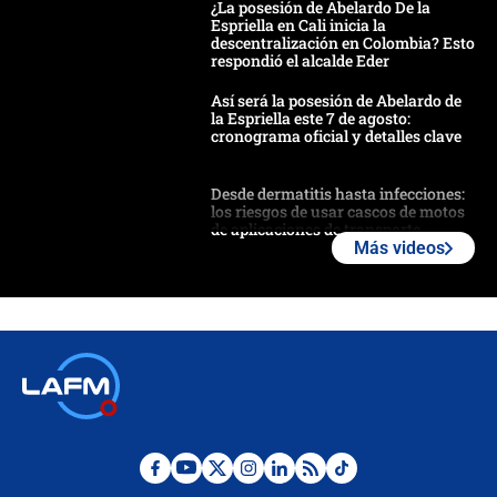
¿La posesión de Abelardo De la
Espriella en Cali inicia la
descentralización en Colombia? Esto
respondió el alcalde Eder
Así será la posesión de Abelardo de
la Espriella este 7 de agosto:
cronograma oficial y detalles clave
Desde dermatitis hasta infecciones:
los riesgos de usar cascos de motos
de aplicaciones de transporte
Más videos
¿Cómo comprar dólares desde el
celular? Requisitos, pasos y
recomendaciones
Las seis de las 6 con Juan Lozano |
jueves 6 de agosto de 2026
Posesión de Abelardo De La Espriella
en Cali: ¿qué pasará con los