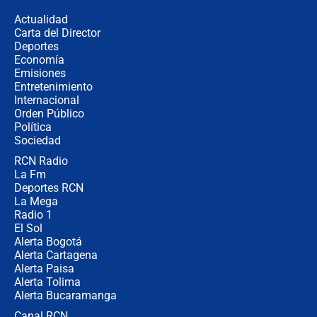
congresistas del Pacto Histórico que
Actualidad
no asistirán?
Carta del Director
Álvaro Uribe asistirá a la posesión y
Deportes
crece el pulso por la elección del
Economía
contralor
Emisiones
Entretenimiento
Internacional
🔴 EN VIVO | Noticiero La FM con
Orden Público
Juan Lozano - 6 de agosto de 2026
Política
Sociedad
RCN Radio
¿Por qué De la Espriella gobernará
La Fm
desde Barranquilla? Experto explica
la razón
Deportes RCN
La Mega
Radio 1
El Sol
Alerta Bogotá
Alerta Cartagena
Alerta Paisa
Alerta Tolima
Alerta Bucaramanga
Canal RCN