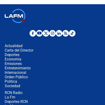
Colombia?
Ministro de Defensa no descarta el
uso de la UNDMO ante posibles
disturbios durante la posesión
"No hubo fraude ni posibilidad de
fraude": Auditoría respondió a
señalamientos de Petro sobre
Actualidad
elección de Abelardo de La Espriella
Carta del Director
Tras su posesión, presidente De la
Deportes
Espriella empieza gira por regiones
Economía
donde perdió
Emisiones
Entretenimiento
Internacional
Las seis de las 6 con Juan Lozano |
Orden Público
miércoles 5 de agosto de 2026
Política
Sociedad
RCN Radio
🔴 EN VIVO | Noticiero La FM con
La Fm
Juan Lozano - 5 de agosto de 2026
Deportes RCN