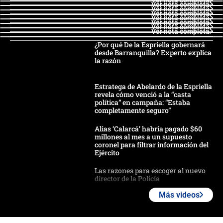
Ver nota completa
Ver nota completa
Ver nota completa
Ver nota completa
Ver nota completa
Ver nota completa
Ver nota completa
¿Por qué De la Espriella gobernará
desde Barranquilla? Experto explica
la razón
Estratega de Abelardo de la Espriella
revela cómo venció a la “casta
política” en campaña: “Estaba
completamente seguro”
Alias ‘Calarcá’ habría pagado $60
millones al mes a un supuesto
coronel para filtrar información del
Ejército
Las razones para escoger al nuevo
director de la Policía
Más videos
"Prohibir es la salida fácil": ¿Qué
futuro les espera a las cabalgatas en