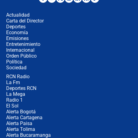
Desde dermatitis hasta infecciones:
los riesgos de usar cascos de motos
de aplicaciones de transporte
Actualidad
Carta del Director
¿Cómo comprar dólares desde el
Deportes
celular? Requisitos, pasos y
Economía
recomendaciones
Emisiones
Entretenimiento
Internacional
Las seis de las 6 con Juan Lozano |
Orden Público
jueves 6 de agosto de 2026
Política
Sociedad
RCN Radio
Posesión de Abelardo De La Espriella
La Fm
en Cali: ¿qué pasará con los
congresistas del Pacto Histórico que
Deportes RCN
no asistirán?
La Mega
Radio 1
El Sol
Alerta Bogotá
Alerta Cartagena
Alerta Paisa
Alerta Tolima
Alerta Bucaramanga