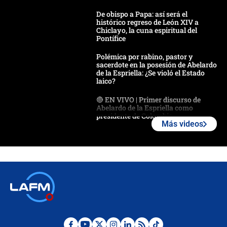
De obispo a Papa: así será el
histórico regreso de León XIV a
Chiclayo, la cuna espiritual del
Pontífice
Polémica por rabino, pastor y
sacerdote en la posesión de Abelardo
de la Espriella: ¿Se violó el Estado
laico?
🔴 EN VIVO | Primer discurso de
Abelardo de la Espriella como
presidente de Colombia
Más videos
¿La posesión de Abelardo De la
Espriella en Cali inicia la
descentralización en Colombia? Esto
respondió el alcalde Eder
Así será la posesión de Abelardo de
la Espriella este 7 de agosto:
cronograma oficial y detalles clave