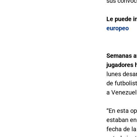
sus convoc
Le puede i
europeo
Semanas atr
jugadores 
lunes desar
de futbolis
a Venezuela
“En esta op
estaban en 
fecha de l