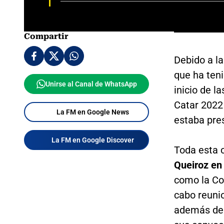
Compartir
Debido a l
que ha teni
Unirse al Canal de WhatsApp
inicio de l
Catar 2022
La FM en Google News
estaba pre
La FM en Google Discover
Toda esta 
Queiroz en
como la Cop
cabo reunio
además de 