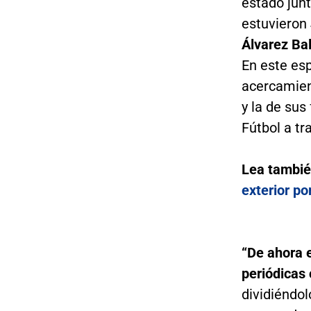
estado junt
estuvieron
Álvarez Bal
En este esp
acercamient
y la de sus
Fútbol a t
Lea tambi
exterior p
“De ahora e
periódicas 
dividiéndol