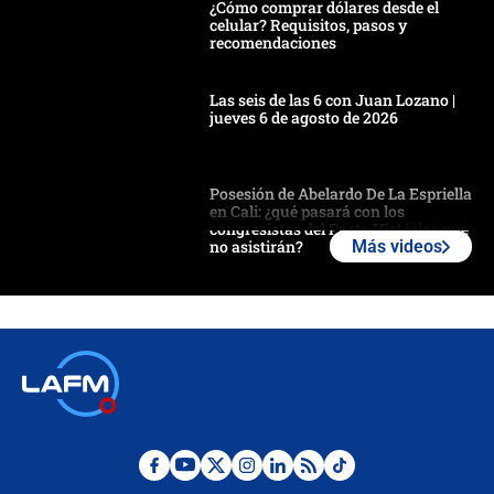
¿Cómo comprar dólares desde el
celular? Requisitos, pasos y
recomendaciones
Las seis de las 6 con Juan Lozano |
jueves 6 de agosto de 2026
Posesión de Abelardo De La Espriella
en Cali: ¿qué pasará con los
congresistas del Pacto Histórico que
no asistirán?
Más videos
Álvaro Uribe asistirá a la posesión y
crece el pulso por la elección del
contralor
🔴 EN VIVO | Noticiero La FM con
Juan Lozano - 6 de agosto de 2026
¿Por qué De la Espriella gobernará
desde Barranquilla? Experto explica