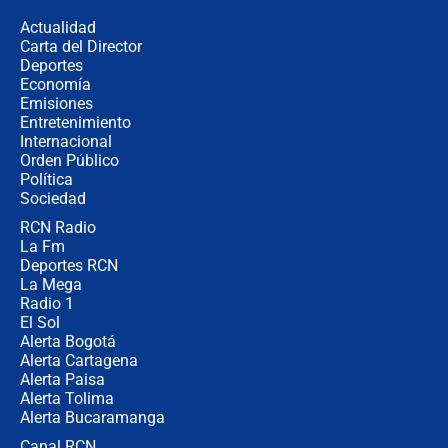
la razón
Actualidad
Carta del Director
Estratega de Abelardo de la Espriella
Deportes
revela cómo venció a la “casta
Economía
política” en campaña: “Estaba
Emisiones
completamente seguro”
Entretenimiento
Internacional
Alias ‘Calarcá’ habría pagado $60
Orden Público
millones al mes a un supuesto
Política
coronel para filtrar información del
Ejército
Sociedad
RCN Radio
Las razones para escoger al nuevo
La Fm
director de la Policía
Deportes RCN
La Mega
Radio 1
El Sol
Alerta Bogotá
Alerta Cartagena
Alerta Paisa
Alerta Tolima
Alerta Bucaramanga
Canal RCN