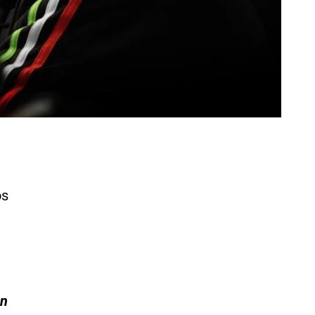
os
an