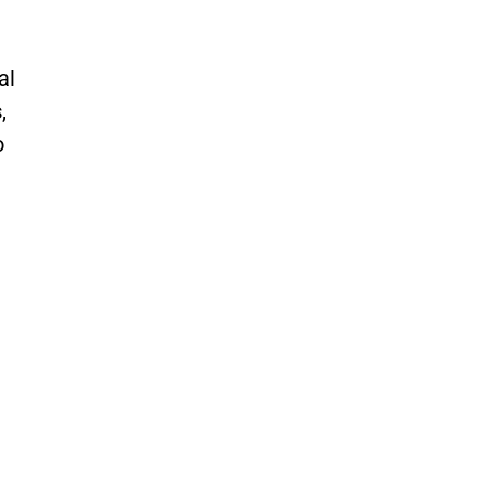
al
s
,
o