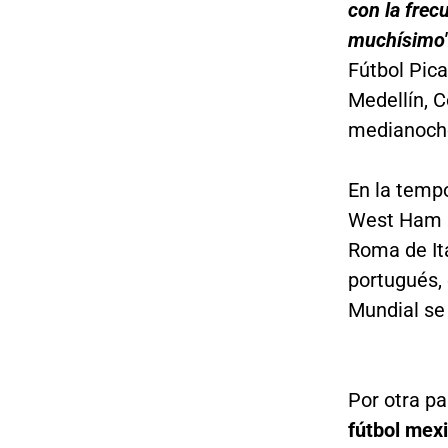
con la frec
muchísimo"
Fútbol Pica
Medellín, C
medianoch
En la temp
West Ham U
Roma de Ita
portugués, 
Mundial se 
Por otra pa
fútbol mex