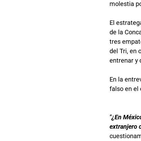
molestia po
El estrateg
de la Conc
tres empate
del Tri, en
entrenar y d
En la entre
falso en el
"¿En México
extranjero 
cuestionam