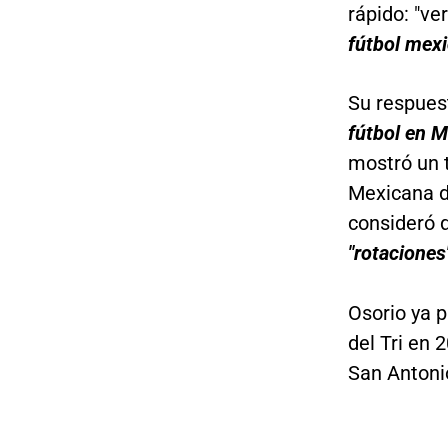
rápido: "v
fútbol mexi
Su respues
fútbol en 
mostró un t
Mexicana de
consideró 
"rotaciones
Osorio ya p
del Tri en 
San Antonio