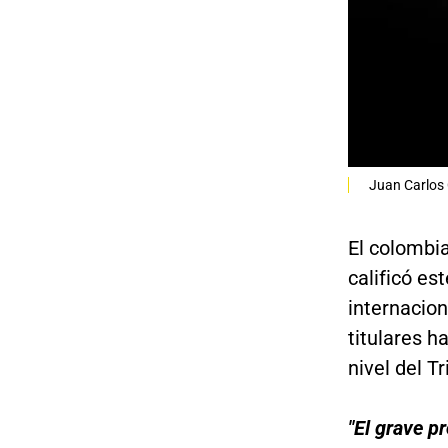
Juan Carlos 
El colombi
calificó es
internacio
titulares h
nivel del Tr
"El grave p