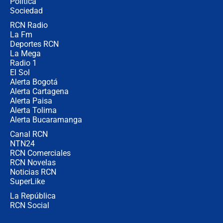
Política
coronel para filtrar información del
Ejército
Sociedad
RCN Radio
Las razones para escoger al nuevo
La Fm
director de la Policía
Deportes RCN
La Mega
Radio 1
El Sol
Alerta Bogotá
Alerta Cartagena
Alerta Paisa
Alerta Tolima
Alerta Bucaramanga
Canal RCN
NTN24
RCN Comerciales
RCN Novelas
Noticias RCN
SuperLike
La República
RCN Social