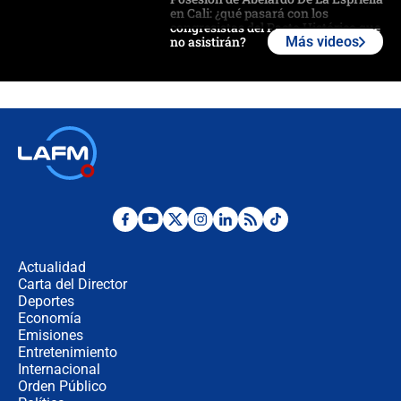
en Cali: ¿qué pasará con los
congresistas del Pacto Histórico que
no asistirán?
Más videos
Álvaro Uribe asistirá a la posesión y
crece el pulso por la elección del
contralor
🔴 EN VIVO | Noticiero La FM con
Juan Lozano - 6 de agosto de 2026
¿Por qué De la Espriella gobernará
desde Barranquilla? Experto explica
la razón
Actualidad
Carta del Director
Estratega de Abelardo de la Espriella
Deportes
revela cómo venció a la “casta
Economía
política” en campaña: “Estaba
Emisiones
completamente seguro”
Entretenimiento
Internacional
Alias ‘Calarcá’ habría pagado $60
Orden Público
millones al mes a un supuesto