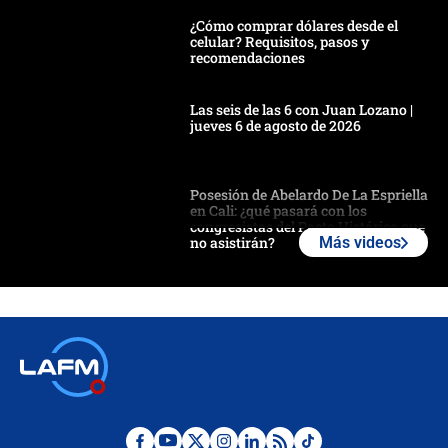
¿Cómo comprar dólares desde el
celular? Requisitos, pasos y
recomendaciones
Las seis de las 6 con Juan Lozano |
jueves 6 de agosto de 2026
Posesión de Abelardo De La Espriella
en Cali: ¿qué pasará con los
congresistas del Pacto Histórico que
no asistirán?
Más videos
Álvaro Uribe asistirá a la posesión y
crece el pulso por la elección del
contralor
🔴 EN VIVO | Noticiero La FM con
Juan Lozano - 6 de agosto de 2026
¿Por qué De la Espriella gobernará