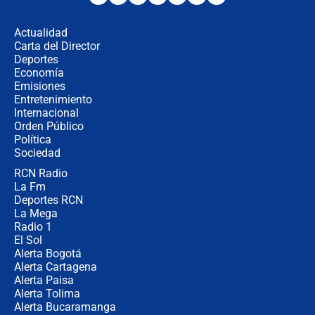
desde Barranquilla? Experto explica
la razón
Actualidad
Carta del Director
Estratega de Abelardo de la Espriella
Deportes
revela cómo venció a la “casta
Economía
política” en campaña: “Estaba
Emisiones
completamente seguro”
Entretenimiento
Internacional
Alias ‘Calarcá’ habría pagado $60
Orden Público
millones al mes a un supuesto
Política
coronel para filtrar información del
Ejército
Sociedad
RCN Radio
Las razones para escoger al nuevo
La Fm
director de la Policía
Deportes RCN
La Mega
Radio 1
El Sol
Alerta Bogotá
Alerta Cartagena
Alerta Paisa
Alerta Tolima
Alerta Bucaramanga