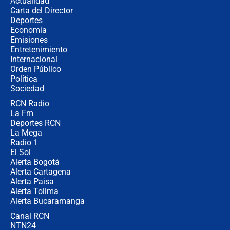
Actualidad
Ejército
Carta del Director
Las razones para escoger al nuevo
Deportes
director de la Policía
Economía
Emisiones
Entretenimiento
Internacional
"Prohibir es la salida fácil": ¿Qué
Orden Público
futuro les espera a las cabalgatas en
Política
Colombia?
Sociedad
RCN Radio
Ministro de Defensa no descarta el
La Fm
uso de la UNDMO ante posibles
disturbios durante la posesión
Deportes RCN
La Mega
Radio 1
El Sol
Alerta Bogotá
Alerta Cartagena
Alerta Paisa
Alerta Tolima
Alerta Bucaramanga
Canal RCN
NTN24