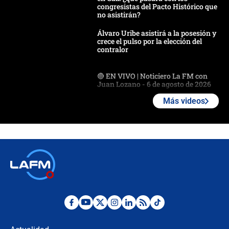
congresistas del Pacto Histórico que
no asistirán?
Álvaro Uribe asistirá a la posesión y
crece el pulso por la elección del
contralor
🔴 EN VIVO | Noticiero La FM con
Juan Lozano - 6 de agosto de 2026
Más videos
¿Por qué De la Espriella gobernará
desde Barranquilla? Experto explica
la razón
Estratega de Abelardo de la Espriella
revela cómo venció a la “casta
política” en campaña: “Estaba
completamente seguro”
Alias ‘Calarcá’ habría pagado $60
millones al mes a un supuesto
coronel para filtrar información del