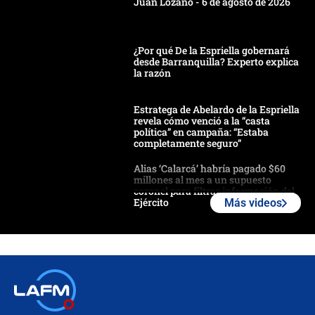
Juan Lozano - 6 de agosto de 2026
¿Por qué De la Espriella gobernará
desde Barranquilla? Experto explica
la razón
Estratega de Abelardo de la Espriella
revela cómo venció a la “casta
política” en campaña: “Estaba
completamente seguro”
Alias ‘Calarcá’ habría pagado $60
millones al mes a un supuesto
coronel para filtrar información del
Ejército
Más videos
Las razones para escoger al nuevo
director de la Policía
"Prohibir es la salida fácil": ¿Qué
futuro les espera a las cabalgatas en
Colombia?