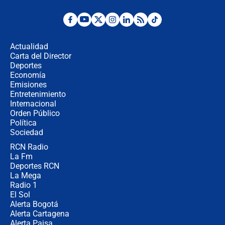
Ministro de Defensa no descarta el
uso de la UNDMO ante posibles
disturbios durante la posesión
Actualidad
Carta del Director
"No hubo fraude ni posibilidad de
Deportes
fraude": Auditoría respondió a
Economía
señalamientos de Petro sobre
Emisiones
elección de Abelardo de La Espriella
Entretenimiento
Internacional
Tras su posesión, presidente De la
Orden Público
Espriella empieza gira por regiones
Política
donde perdió
Sociedad
RCN Radio
Las seis de las 6 con Juan Lozano |
La Fm
miércoles 5 de agosto de 2026
Deportes RCN
La Mega
Radio 1
El Sol
Alerta Bogotá
Alerta Cartagena
Alerta Paisa