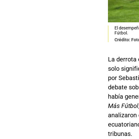
El desempeño
Fútbol.
Crédito: Fo
La derrota
solo signif
por Sebast
debate sobr
había gene
Más Fútbol
analizaron
ecuatoriano
tribunas.