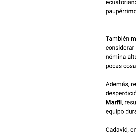
ecuatorian
paupérrimo"
También mi
considerar
nómina alt
pocas cosas
Además, re
desperdici
Marfil
, res
equipo dur
Cadavid, en