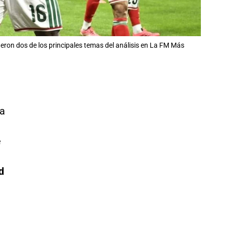
ueron dos de los principales temas del análisis en La FM Más
da
e
d