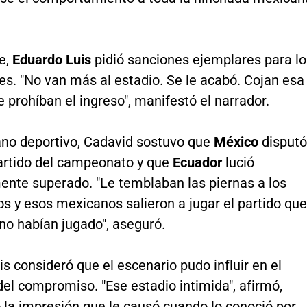
e,
Eduardo Luis
pidió sanciones ejemplares para lo
s. "No van más al estadio. Se le acabó. Cojan esa
e prohíban el ingreso", manifestó el narrador.
lano deportivo, Cadavid sostuvo que
México
disputó
artido del campeonato y que
Ecuador
lució
nte superado. "Le temblaban las piernas a los
s y esos mexicanos salieron a jugar el partido que
no habían jugado", aseguró.
s consideró que el escenario pudo influir en el
del compromiso. "Ese estadio intimida", afirmó,
 la impresión que le causó cuando lo conoció por