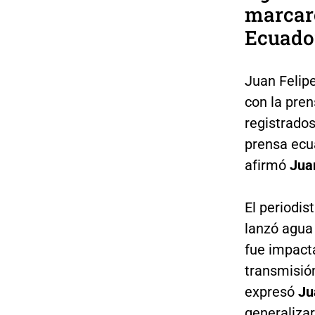
marcaro
Ecuado
Juan Felip
con la pren
registrados
prensa ecua
afirmó
Jua
El periodis
lanzó agua
fue impact
transmisión
expresó
Ju
generaliza