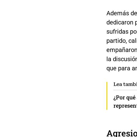
Además del
dedicaron p
sufridas po
partido, c
empañaron 
la discusió
que para a
Lea tamb
¿Por qué
represen
Agresio