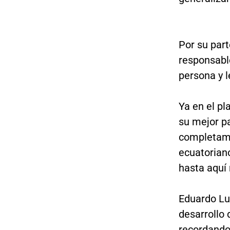
Por su part
responsable
persona y l
Ya en el p
su mejor p
completame
ecuatoriano
hasta aquí 
Eduardo Lui
desarrollo 
recordando