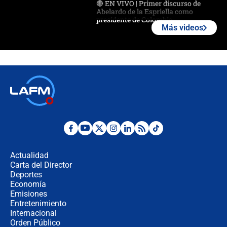
🔴 EN VIVO | Primer discurso de
Abelardo de la Espriella como
presidente de Colombia
Más videos
¿La posesión de Abelardo De la
Espriella en Cali inicia la
descentralización en Colombia? Esto
respondió el alcalde Eder
Así será la posesión de Abelardo de
la Espriella este 7 de agosto:
cronograma oficial y detalles clave
Desde dermatitis hasta infecciones:
los riesgos de usar cascos de motos
de aplicaciones de transporte
Actualidad
Carta del Director
¿Cómo comprar dólares desde el
Deportes
celular? Requisitos, pasos y
Economía
recomendaciones
Emisiones
Entretenimiento
Internacional
Las seis de las 6 con Juan Lozano |
Orden Público
jueves 6 de agosto de 2026