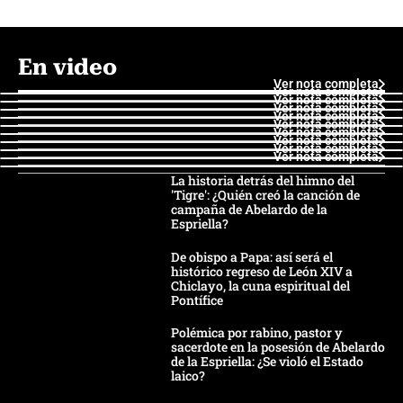
En video
Ver nota completa
Ver nota completa
Ver nota completa
Ver nota completa
Ver nota completa
Ver nota completa
Ver nota completa
Ver nota completa
Ver nota completa
Ver nota completa
La historia detrás del himno del
'Tigre': ¿Quién creó la canción de
campaña de Abelardo de la
Espriella?
De obispo a Papa: así será el
histórico regreso de León XIV a
Chiclayo, la cuna espiritual del
Pontífice
Polémica por rabino, pastor y
sacerdote en la posesión de Abelardo
de la Espriella: ¿Se violó el Estado
laico?