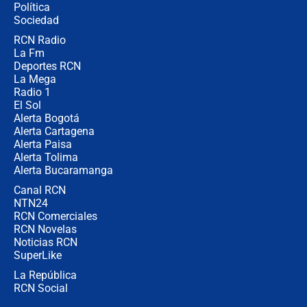
Política
Sociedad
RCN Radio
Posesión de Abelardo De La Espriella
La Fm
en Cali: ¿qué pasará con los
congresistas del Pacto Histórico que
Deportes RCN
no asistirán?
La Mega
Radio 1
El Sol
Alerta Bogotá
Alerta Cartagena
Alerta Paisa
Alerta Tolima
Alerta Bucaramanga
Canal RCN
NTN24
RCN Comerciales
RCN Novelas
Noticias RCN
SuperLike
La República
RCN Social