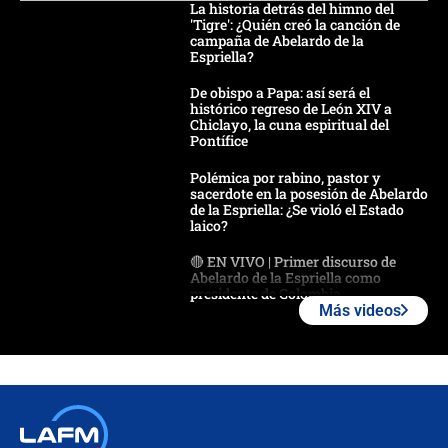
La historia detrás del himno del
'Tigre': ¿Quién creó la canción de
campaña de Abelardo de la
Espriella?
De obispo a Papa: así será el
histórico regreso de León XIV a
Chiclayo, la cuna espiritual del
Pontífice
Polémica por rabino, pastor y
sacerdote en la posesión de Abelardo
de la Espriella: ¿Se violó el Estado
laico?
🔴 EN VIVO | Primer discurso de
Abelardo de la Espriella como
presidente de Colombia
Más videos
¿La posesión de Abelardo De la
Espriella en Cali inicia la
descentralización en Colombia? Esto
respondió el alcalde Eder
Así será la posesión de Abelardo de
la Espriella este 7 de agosto: