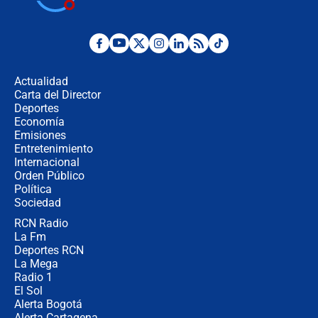
cronograma oficial y detalles clave
Desde dermatitis hasta infecciones:
los riesgos de usar cascos de motos
de aplicaciones de transporte
Actualidad
Carta del Director
¿Cómo comprar dólares desde el
Deportes
celular? Requisitos, pasos y
Economía
recomendaciones
Emisiones
Entretenimiento
Internacional
Las seis de las 6 con Juan Lozano |
Orden Público
jueves 6 de agosto de 2026
Política
Sociedad
RCN Radio
Posesión de Abelardo De La Espriella
La Fm
en Cali: ¿qué pasará con los
congresistas del Pacto Histórico que
Deportes RCN
no asistirán?
La Mega
Radio 1
El Sol
Alerta Bogotá
Alerta Cartagena