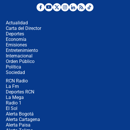
"No hubo fraude ni posibilidad de
fraude": Auditoría respondió a
señalamientos de Petro sobre
Actualidad
elección de Abelardo de La Espriella
Carta del Director
Tras su posesión, presidente De la
Deportes
Espriella empieza gira por regiones
Economía
donde perdió
Emisiones
Entretenimiento
Internacional
Las seis de las 6 con Juan Lozano |
Orden Público
miércoles 5 de agosto de 2026
Política
Sociedad
RCN Radio
🔴 EN VIVO | Noticiero La FM con
La Fm
Juan Lozano - 5 de agosto de 2026
Deportes RCN
La Mega
Radio 1
El Sol
Alerta Bogotá
Alerta Cartagena
Alerta Paisa