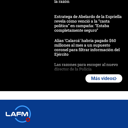
la razón
Estratega de Abelardo de la Espriella
revela cómo venció a la “casta
política” en campaña: “Estaba
completamente seguro”
Alias ‘Calarcá’ habría pagado $60
millones al mes a un supuesto
coronel para filtrar información del
Ejército
Las razones para escoger al nuevo
director de la Policía
Más videos
"Prohibir es la salida fácil": ¿Qué
futuro les espera a las cabalgatas en
Colombia?
Ministro de Defensa no descarta el
uso de la UNDMO ante posibles
disturbios durante la posesión