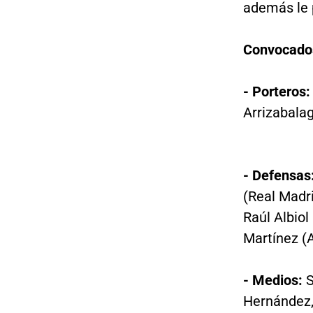
además le p
Convocado
- Porteros
Arrizabala
- Defensas
(Real Madri
Raúl Albiol
Martínez (A
- Medios:
S
Hernández,