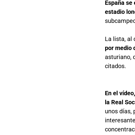
España se e
estadio lo
subcampeon
La lista, a
por medio d
asturiano, 
citados.
En el vídeo
la Real So
unos días, 
interesante
concentraci