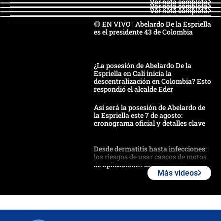
Ver nota completa
Ver nota completa
Ver nota completa
🔴 EN VIVO | Abelardo De la Espriella
es el presidente 43 de Colombia
¿La posesión de Abelardo De la
Espriella en Cali inicia la
descentralización en Colombia? Esto
respondió el alcalde Eder
Así será la posesión de Abelardo de
la Espriella este 7 de agosto:
cronograma oficial y detalles clave
Desde dermatitis hasta infecciones:
los riesgos de usar cascos de motos
de aplicaciones de transporte
Más videos
¿Cómo comprar dólares desde el
celular? Requisitos, pasos y
recomendaciones