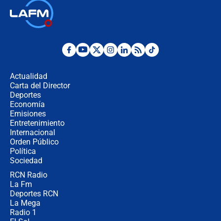
Las seis de las 6 con Juan Lozano |
jueves 6 de agosto de 2026
Posesión de Abelardo De La Espriella
en Cali: ¿qué pasará con los
congresistas del Pacto Histórico que
Actualidad
no asistirán?
Carta del Director
Álvaro Uribe asistirá a la posesión y
Deportes
crece el pulso por la elección del
Economía
contralor
Emisiones
Entretenimiento
Internacional
🔴 EN VIVO | Noticiero La FM con
Orden Público
Juan Lozano - 6 de agosto de 2026
Política
Sociedad
RCN Radio
¿Por qué De la Espriella gobernará
La Fm
desde Barranquilla? Experto explica
la razón
Deportes RCN
La Mega
Radio 1