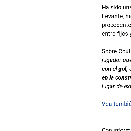
Ha sido una
Levante, ha
procedente
entre fijos 
Sobre Couti
jugador qu
con el gol,
en la const
jugar de ext
Vea tambié
Con inform