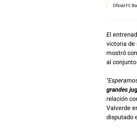
Oficial FC B
El entrenad
victoria de
mostró con
al conjunto
"
Esperamos 
grandes ju
relación co
Valverde en
disputado 