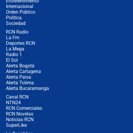
Entretenimiento
Internacional
Alias ‘Calarcá’ habría pagado $60
Orden Público
millones al mes a un supuesto
Política
coronel para filtrar información del
Ejército
Sociedad
RCN Radio
Las razones para escoger al nuevo
La Fm
director de la Policía
Deportes RCN
La Mega
Radio 1
El Sol
Alerta Bogotá
Alerta Cartagena
Alerta Paisa
Alerta Tolima
Alerta Bucaramanga
Canal RCN
NTN24
RCN Comerciales
RCN Novelas
Noticias RCN
SuperLike