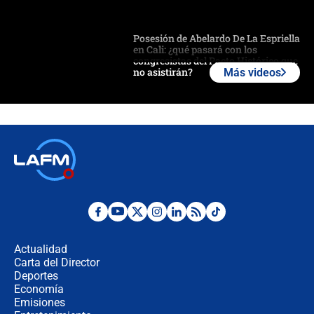
Posesión de Abelardo De La Espriella
en Cali: ¿qué pasará con los
congresistas del Pacto Histórico que
no asistirán?
Más videos
Álvaro Uribe asistirá a la posesión y
crece el pulso por la elección del
contralor
🔴 EN VIVO | Noticiero La FM con
Juan Lozano - 6 de agosto de 2026
¿Por qué De la Espriella gobernará
desde Barranquilla? Experto explica
la razón
Actualidad
Carta del Director
Estratega de Abelardo de la Espriella
Deportes
revela cómo venció a la “casta
Economía
política” en campaña: “Estaba
Emisiones
completamente seguro”