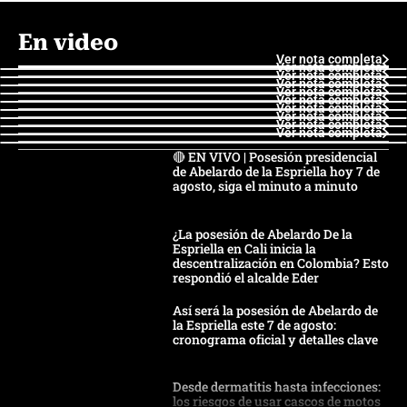
En video
Ver nota completa
Ver nota completa
Ver nota completa
Ver nota completa
Ver nota completa
Ver nota completa
Ver nota completa
Ver nota completa
Ver nota completa
Ver nota completa
🔴 EN VIVO | Posesión presidencial
de Abelardo de la Espriella hoy 7 de
agosto, siga el minuto a minuto
¿La posesión de Abelardo De la
Espriella en Cali inicia la
descentralización en Colombia? Esto
respondió el alcalde Eder
Así será la posesión de Abelardo de
la Espriella este 7 de agosto:
cronograma oficial y detalles clave
Desde dermatitis hasta infecciones:
los riesgos de usar cascos de motos