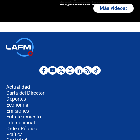
de aplicaciones de transporte
Más videos
¿Cómo comprar dólares desde el
celular? Requisitos, pasos y
recomendaciones
Las seis de las 6 con Juan Lozano |
jueves 6 de agosto de 2026
Posesión de Abelardo De La Espriella
en Cali: ¿qué pasará con los
congresistas del Pacto Histórico que
Actualidad
no asistirán?
Carta del Director
Álvaro Uribe asistirá a la posesión y
Deportes
crece el pulso por la elección del
Economía
contralor
Emisiones
Entretenimiento
Internacional
🔴 EN VIVO | Noticiero La FM con
Orden Público
Juan Lozano - 6 de agosto de 2026
Política