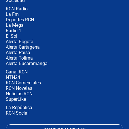
Sociedad
RCN Radio
¿Por qué De la Espriella gobernará
La Fm
desde Barranquilla? Experto explica
la razón
Deportes RCN
La Mega
Radio 1
El Sol
Alerta Bogotá
Alerta Cartagena
Alerta Paisa
Alerta Tolima
Alerta Bucaramanga
Canal RCN
NTN24
RCN Comerciales
RCN Novelas
Noticias RCN
SuperLike
La República
RCN Social