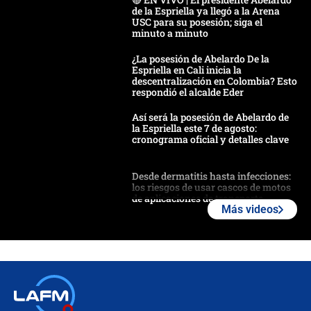
de la Espriella ya llegó a la Arena
USC para su posesión; siga el
minuto a minuto
¿La posesión de Abelardo De la
Espriella en Cali inicia la
descentralización en Colombia? Esto
respondió el alcalde Eder
Así será la posesión de Abelardo de
la Espriella este 7 de agosto:
cronograma oficial y detalles clave
Desde dermatitis hasta infecciones:
los riesgos de usar cascos de motos
de aplicaciones de transporte
Más videos
¿Cómo comprar dólares desde el
celular? Requisitos, pasos y
recomendaciones
Las seis de las 6 con Juan Lozano |
jueves 6 de agosto de 2026