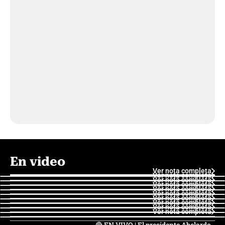
En video
Ver nota completa
Ver nota completa
Ver nota completa
Ver nota completa
Ver nota completa
Ver nota completa
Ver nota completa
Ver nota completa
Ver nota completa
Ver nota completa
🔴 EN VIVO | El presidente Abelardo