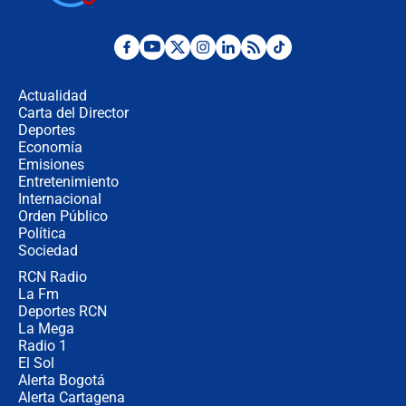
Posesión de Abelardo De La Espriella
en Cali: ¿qué pasará con los
congresistas del Pacto Histórico que
Actualidad
no asistirán?
Carta del Director
Álvaro Uribe asistirá a la posesión y
Deportes
crece el pulso por la elección del
Economía
contralor
Emisiones
Entretenimiento
Internacional
🔴 EN VIVO | Noticiero La FM con
Orden Público
Juan Lozano - 6 de agosto de 2026
Política
Sociedad
RCN Radio
¿Por qué De la Espriella gobernará
La Fm
desde Barranquilla? Experto explica
la razón
Deportes RCN
La Mega
Radio 1
El Sol
Alerta Bogotá
Alerta Cartagena