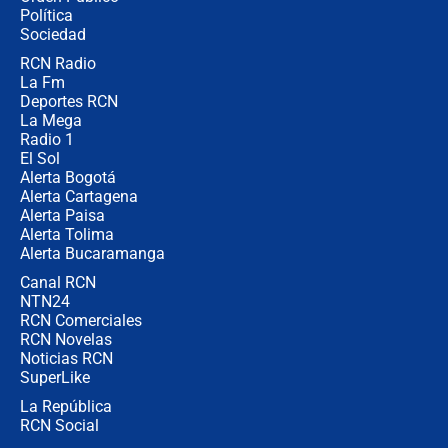
Juan Lozano - 6 de agosto de 2026
Política
Sociedad
RCN Radio
¿Por qué De la Espriella gobernará
La Fm
desde Barranquilla? Experto explica
la razón
Deportes RCN
La Mega
Radio 1
El Sol
Alerta Bogotá
Alerta Cartagena
Alerta Paisa
Alerta Tolima
Alerta Bucaramanga
Canal RCN
NTN24
RCN Comerciales
RCN Novelas
Noticias RCN
SuperLike
La República
RCN Social