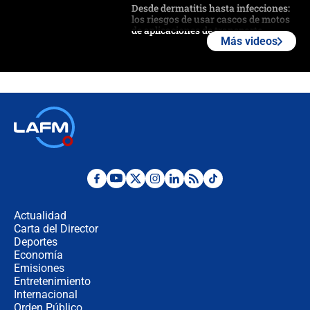
Desde dermatitis hasta infecciones:
los riesgos de usar cascos de motos
de aplicaciones de transporte
Más videos
¿Cómo comprar dólares desde el
celular? Requisitos, pasos y
recomendaciones
Las seis de las 6 con Juan Lozano |
jueves 6 de agosto de 2026
Posesión de Abelardo De La Espriella
en Cali: ¿qué pasará con los
congresistas del Pacto Histórico que
Actualidad
no asistirán?
Carta del Director
Álvaro Uribe asistirá a la posesión y
Deportes
crece el pulso por la elección del
Economía
contralor
Emisiones
Entretenimiento
Internacional
🔴 EN VIVO | Noticiero La FM con
Orden Público