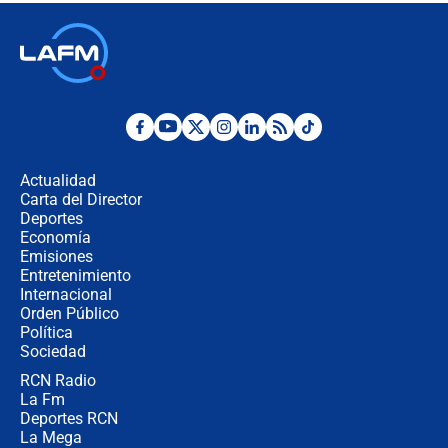
Las seis de las 6 con Juan Lozano |
jueves 6 de agosto de 2026
Posesión de Abelardo De La Espriella
en Cali: ¿qué pasará con los
congresistas del Pacto Histórico que
Actualidad
no asistirán?
Carta del Director
Álvaro Uribe asistirá a la posesión y
Deportes
crece el pulso por la elección del
Economía
contralor
Emisiones
Entretenimiento
Internacional
🔴 EN VIVO | Noticiero La FM con
Orden Público
Juan Lozano - 6 de agosto de 2026
Política
Sociedad
RCN Radio
¿Por qué De la Espriella gobernará
La Fm
desde Barranquilla? Experto explica
la razón
Deportes RCN
La Mega