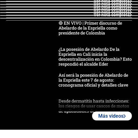
Ver nota completa
Ver nota completa
Ver nota completa
Ver nota completa
Ver nota completa
Ver nota completa
🔴 EN VIVO | Primer discurso de
Abelardo de la Espriella como
presidente de Colombia
¿La posesión de Abelardo De la
Espriella en Cali inicia la
descentralización en Colombia? Esto
respondió el alcalde Eder
Así será la posesión de Abelardo de
la Espriella este 7 de agosto:
cronograma oficial y detalles clave
Desde dermatitis hasta infecciones:
los riesgos de usar cascos de motos
de aplicaciones de transporte
Más videos
¿Cómo comprar dólares desde el
celular? Requisitos, pasos y
recomendaciones