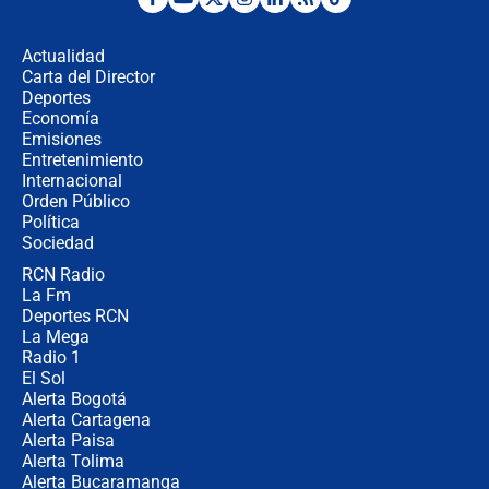
Desde dermatitis hasta infecciones:
los riesgos de usar cascos de motos
de aplicaciones de transporte
Actualidad
Carta del Director
¿Cómo comprar dólares desde el
Deportes
celular? Requisitos, pasos y
Economía
recomendaciones
Emisiones
Entretenimiento
Internacional
Las seis de las 6 con Juan Lozano |
Orden Público
jueves 6 de agosto de 2026
Política
Sociedad
RCN Radio
Posesión de Abelardo De La Espriella
La Fm
en Cali: ¿qué pasará con los
congresistas del Pacto Histórico que
Deportes RCN
no asistirán?
La Mega
Radio 1
El Sol
Alerta Bogotá
Alerta Cartagena
Alerta Paisa
Alerta Tolima
Alerta Bucaramanga