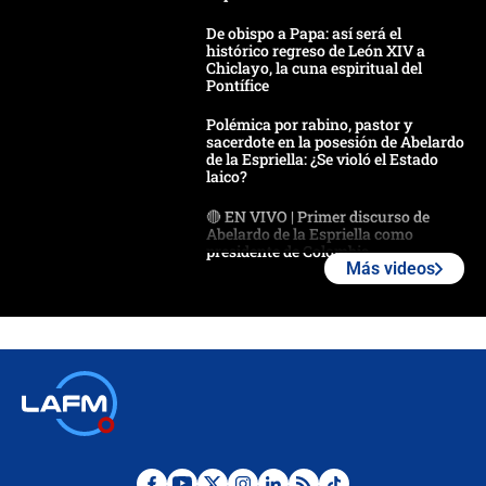
De obispo a Papa: así será el
histórico regreso de León XIV a
Chiclayo, la cuna espiritual del
Pontífice
Polémica por rabino, pastor y
sacerdote en la posesión de Abelardo
de la Espriella: ¿Se violó el Estado
laico?
🔴 EN VIVO | Primer discurso de
Abelardo de la Espriella como
presidente de Colombia
Más videos
¿La posesión de Abelardo De la
Espriella en Cali inicia la
descentralización en Colombia? Esto
respondió el alcalde Eder
Así será la posesión de Abelardo de
la Espriella este 7 de agosto:
cronograma oficial y detalles clave