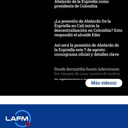
Abelardo de la Espriella como
presidente de Colombia
¿La posesión de Abelardo De la
Espriella en Cali inicia la
descentralización en Colombia? Esto
respondió el alcalde Eder
Así será la posesión de Abelardo de
la Espriella este 7 de agosto:
cronograma oficial y detalles clave
Desde dermatitis hasta infecciones:
los riesgos de usar cascos de motos
de aplicaciones de transporte
Más videos
¿Cómo comprar dólares desde el
celular? Requisitos, pasos y
recomendaciones
Las seis de las 6 con Juan Lozano |
jueves 6 de agosto de 2026