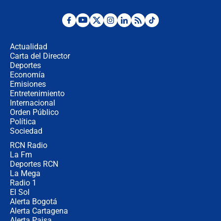
Posesión de Abelardo De La Espriella
en Cali: ¿qué pasará con los
congresistas del Pacto Histórico que
Actualidad
no asistirán?
Carta del Director
Álvaro Uribe asistirá a la posesión y
Deportes
crece el pulso por la elección del
Economía
contralor
Emisiones
Entretenimiento
Internacional
🔴 EN VIVO | Noticiero La FM con
Orden Público
Juan Lozano - 6 de agosto de 2026
Política
Sociedad
RCN Radio
¿Por qué De la Espriella gobernará
La Fm
desde Barranquilla? Experto explica
la razón
Deportes RCN
La Mega
Radio 1
El Sol
Alerta Bogotá
Alerta Cartagena
Alerta Paisa