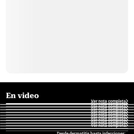
En video
Ver nota completa
Ver nota completa
Ver nota completa
Ver nota completa
Ver nota completa
Ver nota completa
Ver nota completa
Ver nota completa
Ver nota completa
Ver nota completa
Desde dermatitis hasta infecciones: