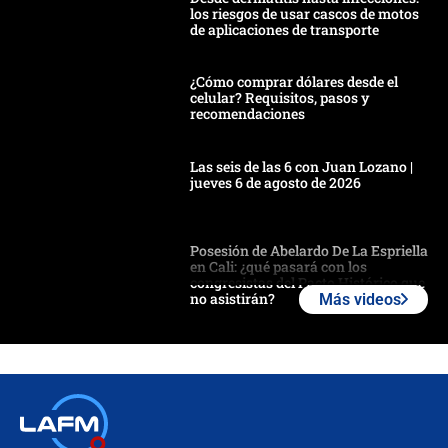
los riesgos de usar cascos de motos
de aplicaciones de transporte
¿Cómo comprar dólares desde el
celular? Requisitos, pasos y
recomendaciones
Las seis de las 6 con Juan Lozano |
jueves 6 de agosto de 2026
Posesión de Abelardo De La Espriella
en Cali: ¿qué pasará con los
congresistas del Pacto Histórico que
no asistirán?
Más videos
Álvaro Uribe asistirá a la posesión y
crece el pulso por la elección del
contralor
🔴 EN VIVO | Noticiero La FM con
Juan Lozano - 6 de agosto de 2026