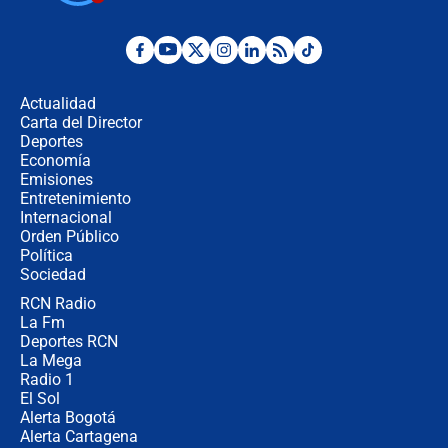
¿Por qué De la Espriella gobernará
desde Barranquilla? Experto explica
la razón
Actualidad
Carta del Director
Estratega de Abelardo de la Espriella
Deportes
revela cómo venció a la “casta
Economía
política” en campaña: “Estaba
Emisiones
completamente seguro”
Entretenimiento
Internacional
Alias ‘Calarcá’ habría pagado $60
Orden Público
millones al mes a un supuesto
Política
coronel para filtrar información del
Ejército
Sociedad
RCN Radio
Las razones para escoger al nuevo
La Fm
director de la Policía
Deportes RCN
La Mega
Radio 1
El Sol
Alerta Bogotá
Alerta Cartagena